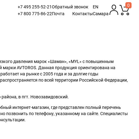
0
+7 495 255-52-21
Обратный звонок
EN
+7 800 775-86-22
Почта
Контакты
Самара
низкого давления марок «Шаман», «MYL» с повышенным
ой марки AVTOROS. Данная продукция ориентирована на
ботает на рынке с 2005 года и за долгие годы
распространяется по всей территории Российской Федерации,
района, в пгт. Новозавидовский.
обный интернет-магазин, где представлен полный перечень
о позвонить по телефону, указанному на сайте. Специалисты
онсультации.