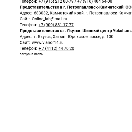
Телефон:
+7 (916) 212 80-79
/
+7 (916) 484 64-08
Представительство в г. Петропавловск-Камчатский: ОО
Адрес: 683032, Камчатский край, г. Петропавлоск-Камча
Сайт: Online_lab@mail.ru
Телефон:
+7 (909) 831 17-77
Представительство в г. Якутск: Шинный центр Yokoham
Адрес: г. Якутск, Хатынг Юряхское шоссе, д. 100
Сайт:
www.vianor14.ru
Телефон:
+ 7 (4112) 44 70 20
загрузка карты...