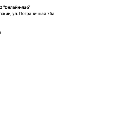
О "Онлайн-лаб"
тский, ул. Пограничная 75а
a