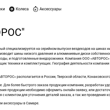
ски
Колеса
Аксессуары
ОРОС"
рый специализируется на серийном выпуске вездеходов на шинах 
оизводит шины низкого давления и алюминиевые диски собственн
ходы, и подготовленные внедорожники. Компания ООО «АВТОРОС» ра
щик техники и комплектующих. География деятельности компании 
ВТОРОС» располагается в России, Тверской области, Конаковского 
ве. Для более быстрого заказа продукции компании, разработан уд
ния продукции необходимо оформить онлайн-заявку, или достаточн
с клиентом для уточнения деталей заказа, а так же проведения к
ли аксессуары в Самаре.